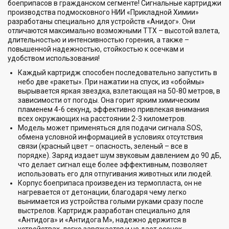
боеприпасов в гражданском сегменте! Сигнальные картриджи
производства подмосковного НИИ «Прикладной Химии»
разработаны специально для устройств «Анидог». Они
отличаются максимально возможными ТТХ – высотой взлета,
длительностью и интенсивностью горения, а также –
повышенной надежностью, стойкостью к осечкам и
удобством использования!
Каждый картридж способен последовательно запустить в
небо две «ракеты». При нажатии на спуск, из «обоймы»
вырывается яркая звездка, взлетающая на 50-80 метров, в
зависимости от погоды. Она горит ярким химическим
пламенем 4-6 секунд, эффективно привлекая внимания
всех окружающих на расстоянии 2-3 километров.
Модель может применяться для подачи сигнала SOS,
обмена условной информацией в условиях отсутствия
связи (красный цвет – опасность, зеленый – все в
порядке). Заряд издает шум звуковым давлением до 90 дБ,
что делает сигнал еще более эффективным, позволяет
использовать его для отпугивания животных или людей.
Корпус боеприпаса произведен из термопласта, он не
нагревается от детонации, благодаря чему легко
вынимается из устройства голыми руками сразу после
выстрелов. Картридж разработан специально для
«Антидога» и «Антидога М», надежно держится в
устройствах, легко заряжается и не дает осечек,