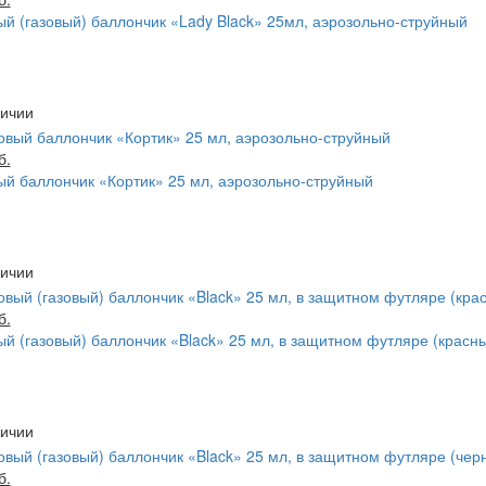
й (газовый) баллончик «Lady Black» 25мл, аэрозольно-струйный
б.
й баллончик «Кортик» 25 мл, аэрозольно-струйный
б.
й (газовый) баллончик «Black» 25 мл, в защитном футляре (красн
б.