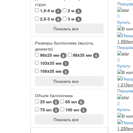
Перцовы
струи
1,5-4 м
2 м
1
5
2,5-3 м
3 м
6
4
Купить
Показать все
1 550ру
Размеры баллончика (высота,
Перцовы
диаметр)
98x25 мм
98x35 мм
8
4
103x35 мм
1
Купить
106x35 мм
3
Показать все
1 210ру
Перцовы
Объем баллончика
25 мл
65 мл
8
8
Купить
75 мл
100 мл
3
5
Показать все
1 250ру