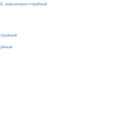
й), аэрозольно-струйный
руйный