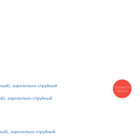
Закажите
звонок!
ый), аэрозольно-струйный