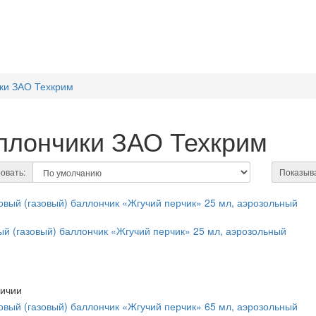
ки ЗАО Техкрим
ллончики ЗАО Техкрим
овать:
Показыва
й (газовый) баллончик «Жгучий перчик» 25 мл, аэрозольный