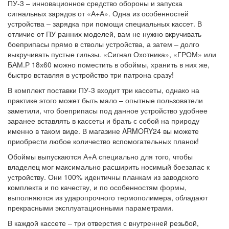
ПУ-3 – инновационное средство обороны и запуска
сигнальных зарядов от «А+А». Одна из особенностей
устройства – зарядка при помощи специальных кассет. В
отличие от ПУ ранних моделей, вам не нужно вкручивать
боеприпасы прямо в стволы устройства, а затем – долго
выкручивать пустые гильзы. «Сигнал Охотника», «ГРОМ» или
БАМ.Р 18х60 можно поместить в обоймы, хранить в них же,
быстро вставляя в устройство три патрона сразу!
В комплект поставки ПУ-3 входит три кассеты, однако на
практике этого может быть мало – опытные пользователи
заметили, что боеприпасы под данное устройство удобнее
заранее вставлять в кассеты и брать с собой на природу
именно в таком виде. В магазине ARMORY24 вы можете
приобрести любое количество вспомогательных планок!
Обоймы выпускаются А+А специально для того, чтобы
владелец мог максимально расширить носимый боезапас к
устройству. Они 100% идентичны планкам из заводского
комплекта и по качеству, и по особенностям формы,
выполняются из ударопрочного термополимера, обладают
прекрасными эксплуатационными параметрами.
В каждой кассете – три отверстия с внутренней резьбой,