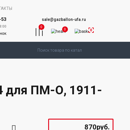
ТАКТЫ
-53
sale@gazballon-ufa.ru
8:00
0
0
0
онок
4 для ПМ-О, 1911-
870руб.