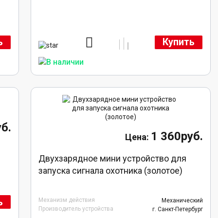
ь
Купить
б.
1 360руб.
Двухзарядное мини устройство для
запуска сигнала охотника (золотое)
ь
Механизм действия
Механический
Производитель устройства
г. Санкт-Петербург