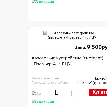
9 500ру
Аэрозольное устройство (пистолет)
«Премьер-4» с ЛЦУ
Механизм действия
Электро
Производитель устройства
ООО "А+А" (Тула, Рос
Купит