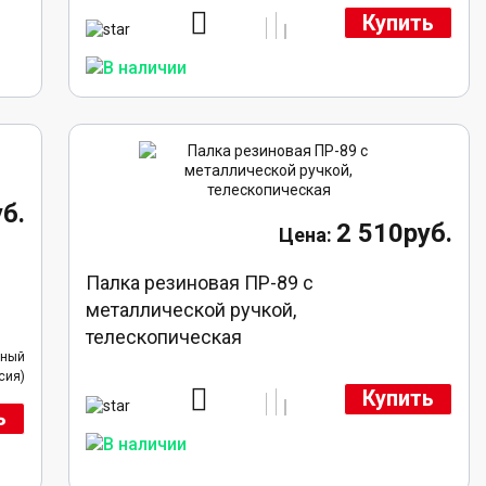
Купить
б.
2 510руб.
Палка резиновая ПР-89 с
металлической ручкой,
телескопическая
нный
сия)
Купить
ь