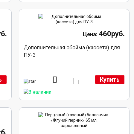
б.
460руб.
)
Дополнительная обойма (кассета) для
ПУ-3
ь
Купить
б.